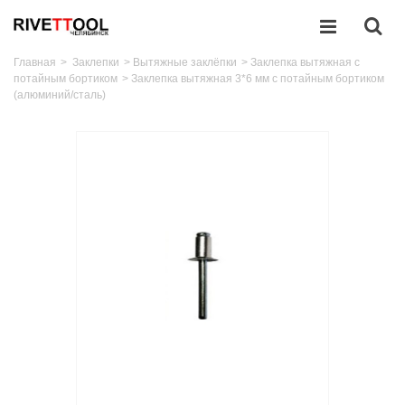
Главная
>
Заклепки
>
Вытяжные заклёпки
>
Заклепка вытяжная с
потайным бортиком
>
Заклепка вытяжная 3*6 мм с потайным бортиком
(алюминий/сталь)