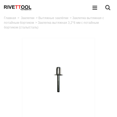
Главная
>
Заклепки
>
Вытяжные заклёпки
>
Заклепка вытяжная с
потайным бортиком
>
Заклепка вытяжная 3,2*6 мм с потайным
бортиком (сталь/сталь)