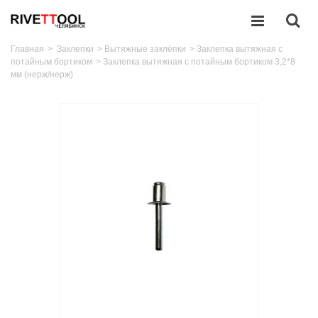
Главная
>
Заклепки
>
Вытяжные заклёпки
>
Заклепка вытяжная с
потайным бортиком
>
Заклепка вытяжная с потайным бортиком 3,2*8
мм (нерж/нерж)