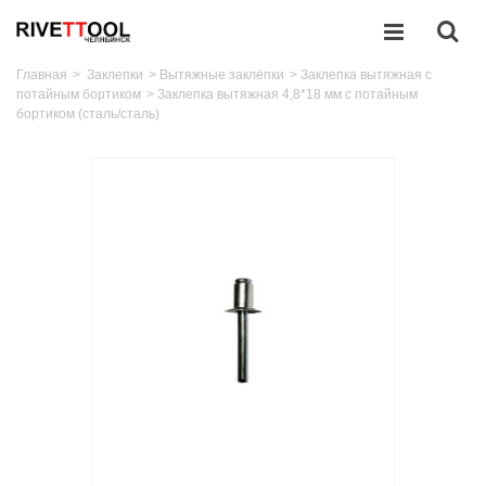
Главная
>
Заклепки
>
Вытяжные заклёпки
>
Заклепка вытяжная с
потайным бортиком
>
Заклепка вытяжная 4,8*18 мм с потайным
бортиком (сталь/сталь)