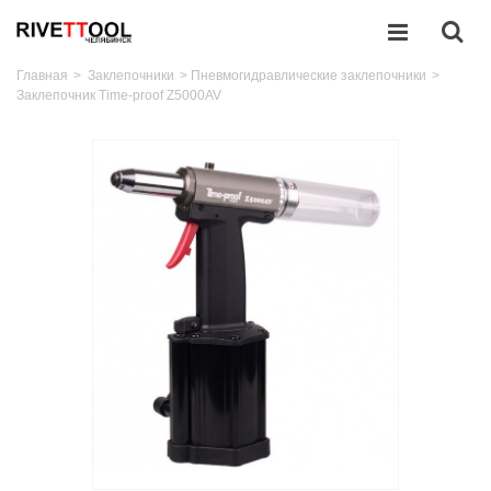
Главная
>
Заклепочники
>
Пневмогидравлические заклепочники
>
Заклепочник Time-proof Z5000AV