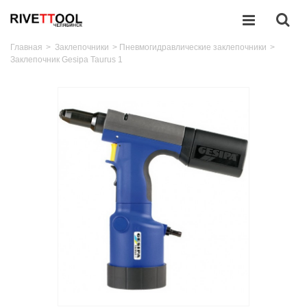
Главная
>
Заклепочники
>
Пневмогидравлические заклепочники
>
Заклепочник Gesipa Taurus 1