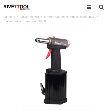
Главная
>
Заклепочники
>
Пневмогидравлические заклепочники
>
Заклепочник Time-proof Z6400