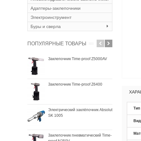
Адаптеры-заклепочники
Электроинструмент
Буры и сверла
ПОПУЛЯРНЫЕ ТОВАРЫ
Заклепочник Time-proof Z5000AV
Закл
SK 
Заклепочник Time-proof Z6400
Зак
SKyt
ХАРА
Тип
Электрический заклёпочник Absolut
Зак
SK 1005
SKyt
Вид
Мат
Заклепочник пневматический Time-
proof N250V