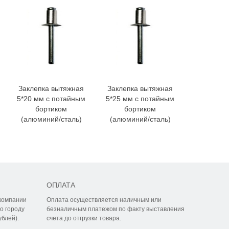
Заклепка вытяжная
Заклепка вытяжная
Заклепка
5*20 мм с потайным
5*25 мм с потайным
3*6 мм с
бортиком
бортиком
бортиком
(алюминий/сталь)
(алюминий/сталь)
ста
ОПЛАТА
компании
Оплата осуществляется наличным или
о городу
безналичным платежом по факту выставления
ублей).
счета до отгрузки товара.