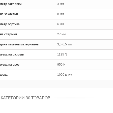
метр заклёпки
3 мм
на заклёпки
8 мм
метр бортика
6 мм
на стержня
27 мм
щина пакетов материалов
3,5-5,5 мм
рузка на разрыв
1125 N
рузка на срез
950 N
ковка
1000 штук
 КАТЕГОРИИ 30 ТОВАРОВ: