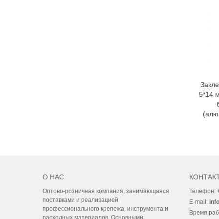
Закле
5*14 
(алю
О НАС
КОНТАК
Оптово-розничная компания, занимающаяся
Телефон:
поставками и реализацией
E-mail:
inf
профессионального крепежа, инструмента и
Время ра
расходных материалов. Основными