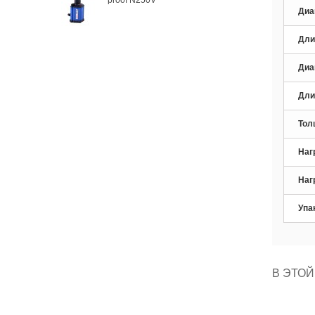
Диа
Дли
Диа
Дли
Тол
Наг
Наг
Упа
В ЭТОЙ