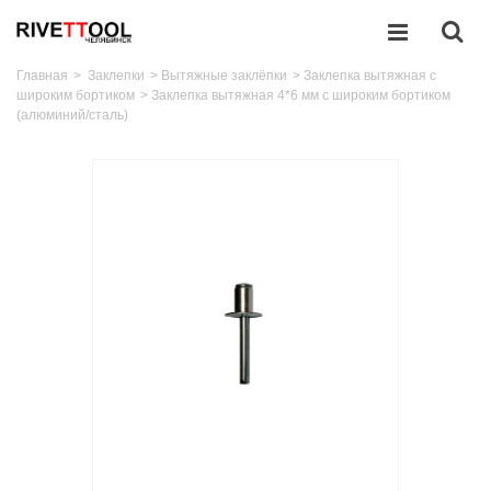
Главная
>
Заклепки
>
Вытяжные заклёпки
>
Заклепка вытяжная с
широким бортиком
>
Заклепка вытяжная 4*6 мм с широким бортиком
(алюминий/сталь)