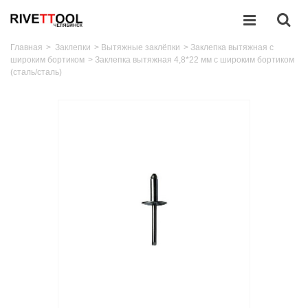
Главная
>
Заклепки
>
Вытяжные заклёпки
>
Заклепка вытяжная с
широким бортиком
>
Заклепка вытяжная 4,8*22 мм с широким бортиком
(сталь/сталь)