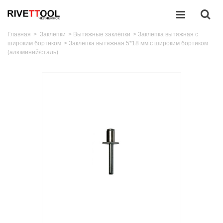
Главная
>
Заклепки
>
Вытяжные заклёпки
>
Заклепка вытяжная с
широким бортиком
>
Заклепка вытяжная 5*18 мм с широким бортиком
(алюминий/сталь)