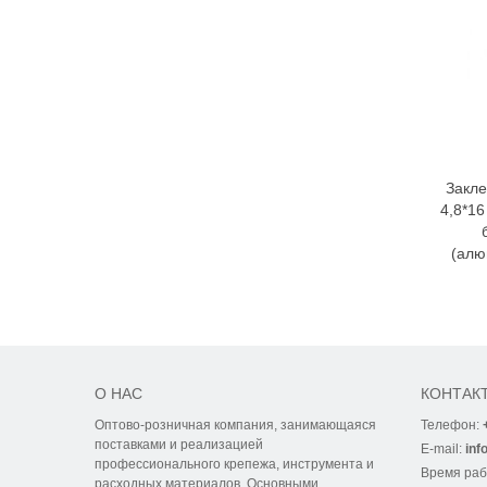
Закле
4,8*1
(алю
О НАС
КОНТАК
Оптово-розничная компания, занимающаяся
Телефон:
поставками и реализацией
E-mail:
inf
профессионального крепежа, инструмента и
Время ра
расходных материалов. Основными