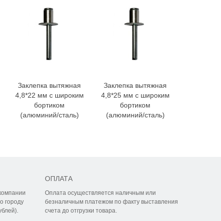
Заклепка вытяжная
Заклепка вытяжная
Заклепка
4,8*22 мм с широким
4,8*25 мм с широким
4,8*28 мм
бортиком
бортиком
борт
(алюминий/сталь)
(алюминий/сталь)
(алюмини
ОПЛАТА
компании
Оплата осуществляется наличным или
о городу
безналичным платежом по факту выставления
ублей).
счета до отгрузки товара.