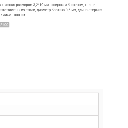
вытяжная размером 3,2*10 мм с широким бортиком, тело и
изготовлены из стали, диаметр бортика 9,5 мм, длина стержня
паковке 1000 шт.
32100