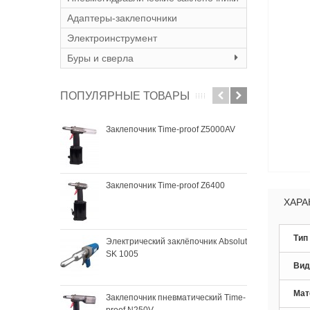
Адаптеры-заклепочники
Электроинструмент
Буры и сверла
ПОПУЛЯРНЫЕ ТОВАРЫ
Заклепочник Time-proof Z5000AV
Закл
SK 
Заклепочник Time-proof Z6400
Зак
SKyt
ХАРА
Тип
Электрический заклёпочник Absolut
Зак
SK 1005
SKyt
Вид
Мат
Заклепочник пневматический Time-
proof N250V