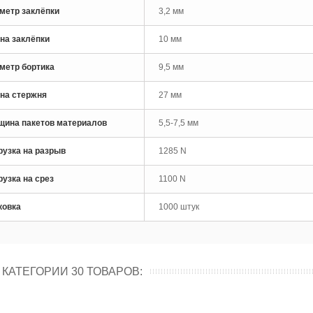
метр заклёпки
3,2 мм
на заклёпки
10 мм
метр бортика
9,5 мм
на стержня
27 мм
щина пакетов материалов
5,5-7,5 мм
рузка на разрыв
1285 N
рузка на срез
1100 N
ковка
1000 штук
 КАТЕГОРИИ 30 ТОВАРОВ: