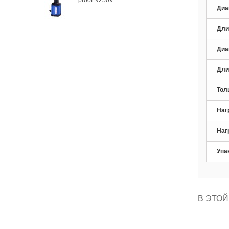
Диа
Дли
Диа
Дли
Тол
Наг
Наг
Упа
В ЭТОЙ