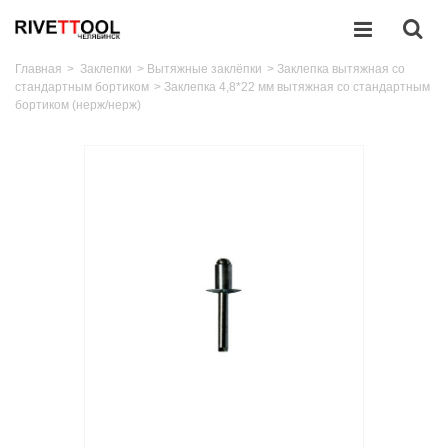
Главная
>
Заклепки
>
Вытяжные заклёпки
>
Заклепка вытяжная со
стандартным бортиком
>
Заклепка 4,8*22 мм вытяжная со стандартным
бортиком (нерж/нерж)