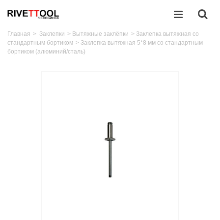
Главная
>
Заклепки
>
Вытяжные заклёпки
>
Заклепка вытяжная со
стандартным бортиком
>
Заклепка вытяжная 5*8 мм со стандартным
бортиком (алюминий/сталь)