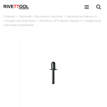
Главная
>
Заклепки
>
Вытяжные заклёпки
>
Заклепка вытяжная со
стандартным бортиком
>
Заклепка 4,8*8 мм вытяжная со стандартным
бортиком (нерж/нерж)