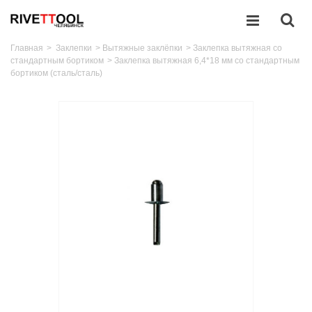
Главная
>
Заклепки
>
Вытяжные заклёпки
>
Заклепка вытяжная со
стандартным бортиком
>
Заклепка вытяжная 6,4*18 мм со стандартным
бортиком (сталь/сталь)