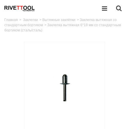
Главная
>
Заклепки
>
Вытяжные заклёпки
>
Заклепка вытяжная со
стандартным бортиком
>
Заклепка вытяжная 6*18 мм со стандартным
бортиком (сталь/сталь)