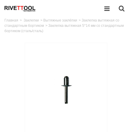
Главная
>
Заклепки
>
Вытяжные заклёпки
>
Заклепка вытяжная со
стандартным бортиком
>
Заклепка вытяжная 5*14 мм со стандартным
бортиком (сталь/сталь)