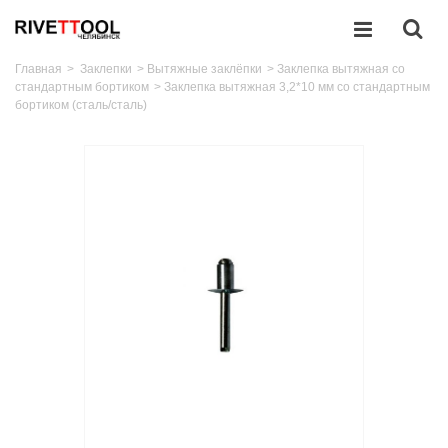
Главная
>
Заклепки
>
Вытяжные заклёпки
>
Заклепка вытяжная со
стандартным бортиком
>
Заклепка вытяжная 3,2*10 мм со стандартным
бортиком (сталь/сталь)