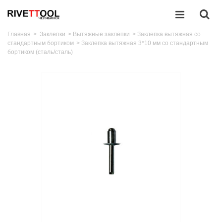
Главная
>
Заклепки
>
Вытяжные заклёпки
>
Заклепка вытяжная со
стандартным бортиком
>
Заклепка вытяжная 3*10 мм со стандартным
бортиком (сталь/сталь)