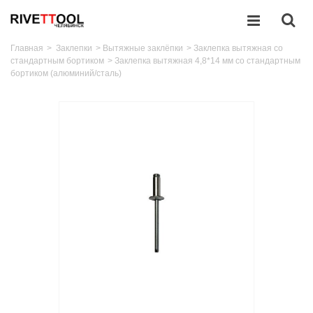
Главная
>
Заклепки
>
Вытяжные заклёпки
>
Заклепка вытяжная со
стандартным бортиком
>
Заклепка вытяжная 4,8*14 мм со стандартным
бортиком (алюминий/сталь)