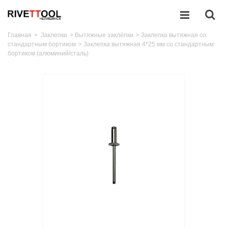
Главная
>
Заклепки
>
Вытяжные заклёпки
>
Заклепка вытяжная со
стандартным бортиком
>
Заклепка вытяжная 4*25 мм со стандартным
бортиком (алюминий/сталь)