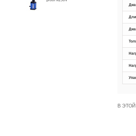
Диа
Дли
Диа
Тол
Наг
Наг
Упа
В ЭТОЙ