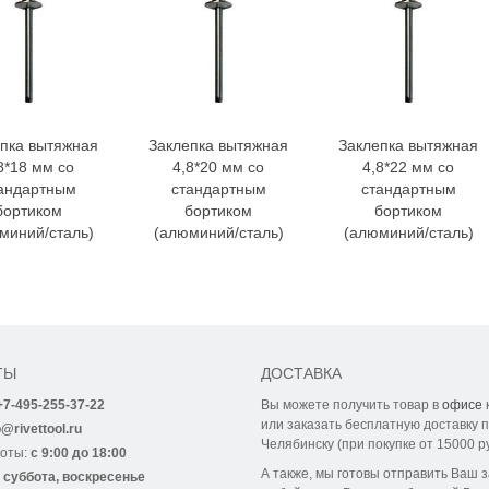
пка вытяжная
Заклепка вытяжная
Заклепка вытяжная
8*18 мм со
4,8*20 мм со
4,8*22 мм со
андартным
стандартным
стандартным
бортиком
бортиком
бортиком
миний/сталь)
(алюминий/сталь)
(алюминий/сталь)
ТЫ
ДОСТАВКА
+7-495-255-37-22
Вы можете получить товар в
офисе
или заказать бесплатную доставку п
o@rivettool.ru
Челябинску (при покупке от 15000 р
боты:
с 9:00 до 18:00
А также, мы готовы отправить Ваш з
:
суббота, воскресенье