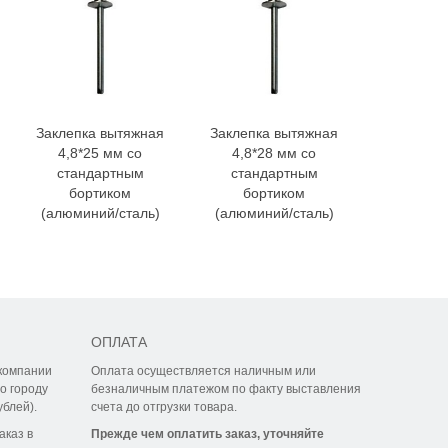
Заклепка вытяжная
Заклепка вытяжная
Заклепка
4,8*25 мм со
4,8*28 мм со
4,8*30
стандартным
стандартным
станд
бортиком
бортиком
борт
(алюминий/сталь)
(алюминий/сталь)
(алюмини
ОПЛАТА
компании
Оплата осуществляется наличным или
о городу
безналичным платежом по факту выставления
ублей).
счета до отгрузки товара.
аказ в
Прежде чем оплатить заказ, уточняйте