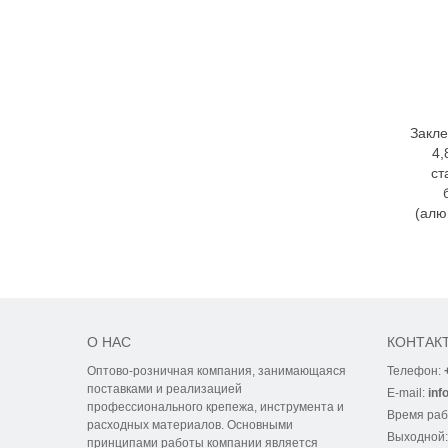
Закле
4,
ст
(алю
О НАС
КОНТАК
Оптово-розничная компания, занимающаяся
Телефон:
поставками и реализацией
E-mail:
inf
профессионального крепежа, инструмента и
Время ра
расходных материалов. Основными
Выходной
принципами работы компании является