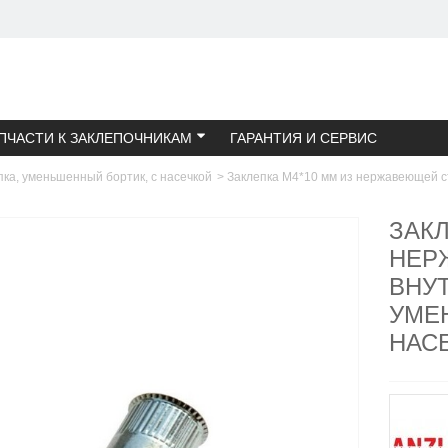
ПЧАСТИ К ЗАКЛЕПОЧНИКАМ
ГАРАНТИЯ И СЕРВИС
пка, уменьшенный бортик, с насечкой
>
Заклепка M4*10 мм из нержавеющей ст
ЗАКЛ
НЕР
ВНУ
УМЕ
НАС