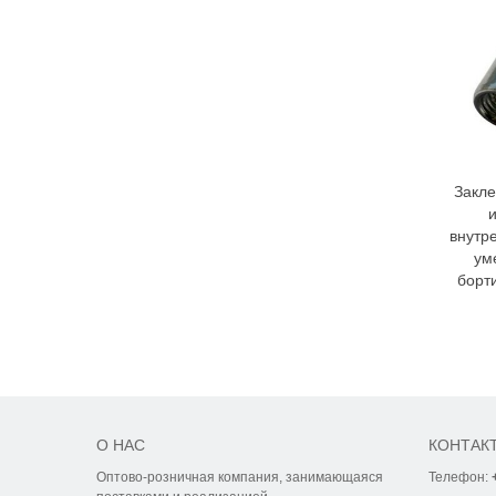
Закле
и
внутр
ум
борти
О НАС
КОНТАК
Оптово-розничная компания, занимающаяся
Телефон: