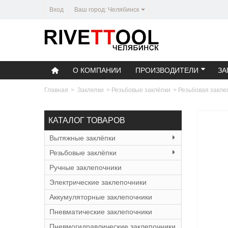
Вход
Ваш город: Челябинск
О КОМПАНИИ
ПРОИЗВОДИТЕЛИ
ЗА
Главная
>
Заклепки
>
Резьбовые заклёпки
>
Резьбовая закле
КАТАЛОГ ТОВАРОВ
Вытяжные заклёпки
Резьбовые заклёпки
Ручные заклепочники
Электрические заклепочники
Аккумуляторные заклепочники
Пневматические заклепочники
Пневмогидравлические заклепочники