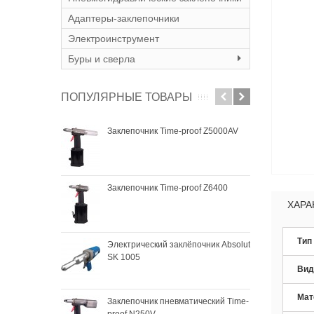
Адаптеры-заклепочники
Электроинструмент
Буры и сверла
ПОПУЛЯРНЫЕ ТОВАРЫ
Заклепочник Time-proof Z5000AV
Закл
SK 
Заклепочник Time-proof Z6400
Зак
SKyt
ХАРА
Тип
Электрический заклёпочник Absolut
Зак
SK 1005
SKyt
Вид
Мат
Заклепочник пневматический Time-
proof N250V