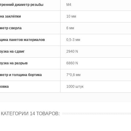
тренний диаметр резьбы
M4
на заклёпки
10 мм
метр сверла
6 мм
щина пакетов материалов
0,5-3 мм
рузка на сдвиг
2940 N
рузка на разрыв
6860 N
метр и толщина бортика
7*0,8 мм
ковка
1000 штук
 КАТЕГОРИИ 14 ТОВАРОВ: