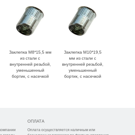
Заклепка M8*15,5 мм
Заклепка M10*19,5
Заклепка
из стали с
мм из стали с
из алю
внутренней резьбой,
внутренней резьбой,
внутренне
уменьшенный
уменьшенный
умень
бортик, с насечкой
бортик, с насечкой
бортик, с
ОПЛАТА
компании
Оплата осуществляется наличным или