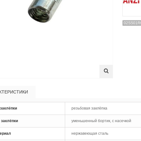
02SS01R
епочник электрический Absolut
1006
лепочник электрический
ools (Absolut)...
КТЕРИСТИКИ
 заклёпки
резьбовая заклёпка
лепочник аккумуляторный
ools SK50
 заклёпки
уменьшенный бортик, с насечкой
ериал
нержавеющая сталь