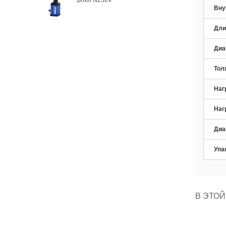
Вну
Дли
Диа
Тол
Наг
Наг
Диа
Упа
В ЭТОЙ