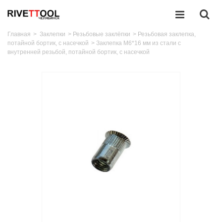
Главная
>
Заклепки
>
Резьбовые заклёпки
>
Резьбовая заклепка,
потайной бортик, с насечкой
>
Заклепка M6*16 мм из стали с
внутренней резьбой, потайной бортик, с насечкой