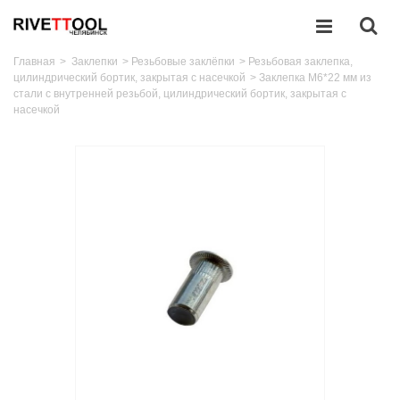
Главная
>
Заклепки
>
Резьбовые заклёпки
>
Резьбовая заклепка,
цилиндрический бортик, закрытая с насечкой
>
Заклепка M6*22 мм из
стали с внутренней резьбой, цилиндрический бортик, закрытая с
насечкой