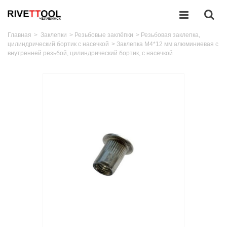
Главная
>
Заклепки
>
Резьбовые заклёпки
>
Резьбовая заклепка,
цилиндрический бортик с насечкой
>
Заклепка M4*12 мм алюминиевая с
внутренней резьбой, цилиндрический бортик, с насечкой