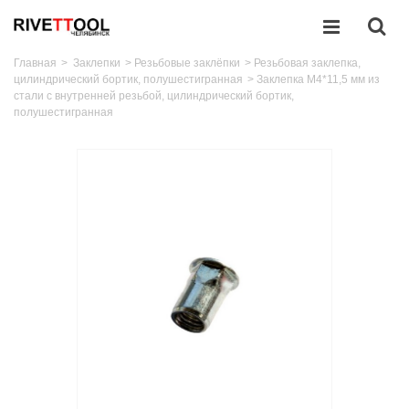
Главная
>
Заклепки
>
Резьбовые заклёпки
>
Резьбовая заклепка,
цилиндрический бортик, полушестигранная
>
Заклепка M4*11,5 мм из
стали с внутренней резьбой, цилиндрический бортик,
полушестигранная