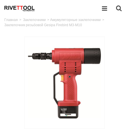
Главная
>
Заклепочники
>
Аккумуляторные заклепочники
>
Заклепочник резьбовой Gesipa Firebird M3-M10